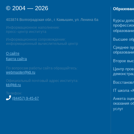
© 2004 — 2026
Образован
403874 Волгоградская обл., г. Камышин, ул. Ленина 6а
Курсы допо
профессио
Информационное наполнение:
образовани
пресс–центр института
Высшее об
Информационное сопровождение:
информационный вычислительный центр
Среднее п
образовани
О сайте
Карта сайта
Второе выс
По вопросам работы сайта обращайтесь:
Центр пров
webmaster@kti.ru
демонстрац
Официальный почтовый адрес института:
Восстановл
kti@kti.ru
IT школа 
Телефон:
(84457) 9-45-67
Анкета оце
оказания о
услуг