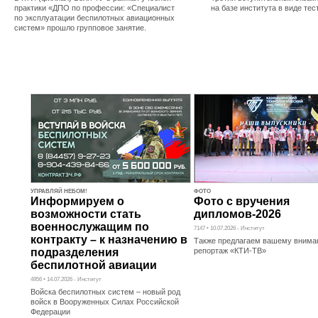
практики «ДПО по профессии: «Специалист
на базе института в виде те
по эксплуатации беспилотных авиационных
систем» прошло групповое занятие.
УПРАВЛЯЙ НЕБОМ!
ФОТО
Информируем о
Фото с вручения
возможности стать
дипломов-2026
военнослужащим по
7147 • 10.07.2026 - Институт
контракту – к назначению в
Также предлагаем вашему внима
подразделения
репортаж «КТИ-ТВ»
беспилотной авиации
4956 • 14.07.2026 - Институт
Войска беспилотных систем – новый род
войск в Вооруженных Силах Российской
Федерации