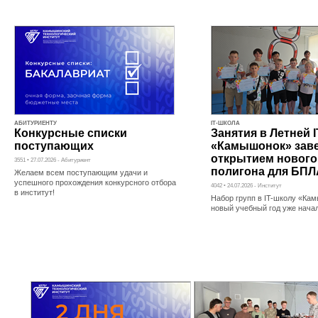
АБИТУРИЕНТУ
IT-ШКОЛА
Конкурсные списки
Занятия в Летней 
поступающих
«Камышонок» зав
открытием нового
3551 • 27.07.2026 - Абитуриент
полигона для БПЛ
Желаем всем поступающим удачи и
успешного прохождения конкурсного отбора
4042 • 24.07.2026 - Институт
в институт!
Набор групп в IT-школу «Ка
новый учебный год уже нача