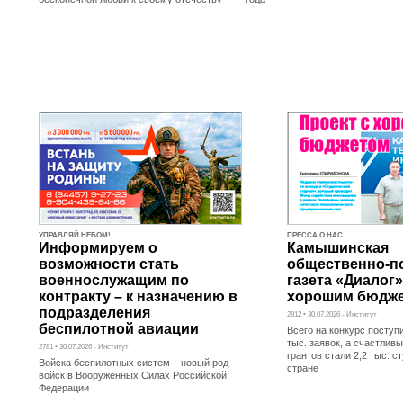
УПРАВЛЯЙ НЕБОМ!
ПРЕССА О НАС
Информируем о
Камышинская
возможности стать
общественно-п
военнослужащим по
газета «Диалог»
контракту – к назначению в
хорошим бюдж
подразделения
2812 • 30.07.2026 - Институт
беспилотной авиации
Всего на конкурс поступ
тыс. заявок, а счастли
2781 • 30.07.2026 - Институт
грантов стали 2,2 тыс. с
Войска беспилотных систем – новый род
стране
войск в Вооруженных Силах Российской
Федерации