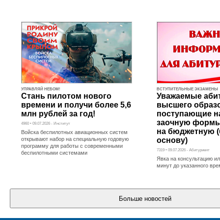
УПРАВЛЯЙ НЕБОМ!
ВСТУПИТЕЛЬНЫЕ ЭКЗАМЕНЫ
Стань пилотом нового
Уважаемые аби
времени и получи более 5,6
высшего образ
млн рублей за год!
поступающие н
заочную формы
4960 • 09.07.2026 - Институт
на бюджетную 
Войска беспилотных авиационных систем
открывают набор на специальную годовую
основу)
программу для работы с современными
7319 • 09.07.2026 - Абитуриент
беспилотными системами
Явка на консультацию ил
минут до указанного вр