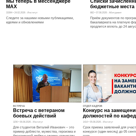
Мы теперь в мессенджере
Списки зачисленн
MAX
бюджетные места
33394 • 24.02.2026 - Институт
882 • 07.08.2026 - Абитуриент
Следите за нашими новыми публикациями,
Приём документов по прогр
идеями и обновлениями
бакалавриата на платную фо
продлится вплоть до 24 авгу
ВСТРЕЧА
ОТДЕЛ КАДРОВ
Встреча с ветераном
Конкурс на замещени
боевых действий
должностей по кафе
1156 • 06.08.2026 - Институт
1414 • 05.08.2026 - Институт
Для студентов Виталий Иванович – это
Срок приема заявлений для участ
пример доблести, мужества, героизма и
конкурсе (один месяц) до 05 сент
бесконечной любви к своему отечеству
года