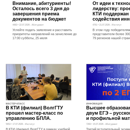
Внимание, абитуриенты!
От идеи к техн
Осталось всего 3 дня до
лидерству: про
завершения приема
КТИ поддержан
документов на бюджет
содействия ин
4483 • 22.07.2026 - Абитуриент
4761 • 21.07.2026 - Институт
Успейте подать заявление и расставить
В этом году победителям
приоритеты направлений на зачисление до
представители более 300
17:00 субботы, 25 июля
79 регионов нашей стра
МАСТЕР-КЛАСС
ИНФОМАЦИЯ
В КТИ (филиал) ВолгГТУ
Высшее образова
прошел мастер-класс по
двум ЕГЭ – русско
управлению БПЛА.
и профильной мат
5653 • 17.07.2026 - Институт
7283 • 15.07.2026 - Абитуриент
В КТИ (филиал) ВолгГТУ в рамках учебной
Третий вступительный экзам