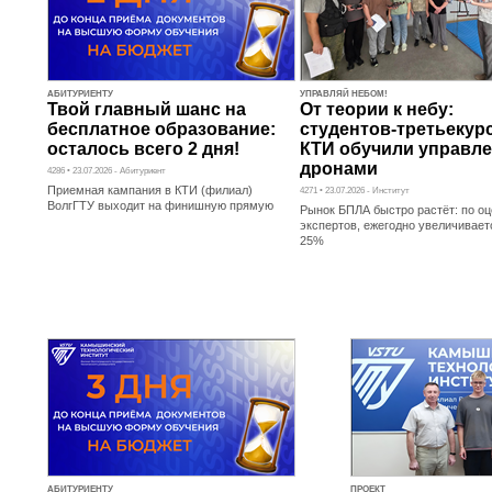
АБИТУРИЕНТУ
УПРАВЛЯЙ НЕБОМ!
Твой главный шанс на
От теории к небу:
бесплатное образование:
студентов-третьекур
осталось всего 2 дня!
КТИ обучили управл
дронами
4286 • 23.07.2026 - Абитуриент
Приемная кампания в КТИ (филиал)
4271 • 23.07.2026 - Институт
ВолгГТУ выходит на финишную прямую
Рынок БПЛА быстро растёт: по о
экспертов, ежегодно увеличивает
25%
АБИТУРИЕНТУ
ПРОЕКТ