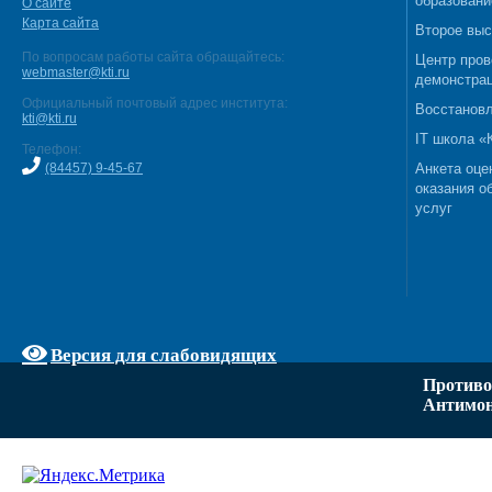
образовани
О сайте
Карта сайта
Второе выс
По вопросам работы сайта обращайтесь:
Центр пров
webmaster@kti.ru
демонстрац
Официальный почтовый адрес института:
Восстановл
kti@kti.ru
IT школа 
Телефон:
(84457) 9-45-67
Анкета оце
оказания о
услуг
Версия для слабовидящих
Противо
Антимон