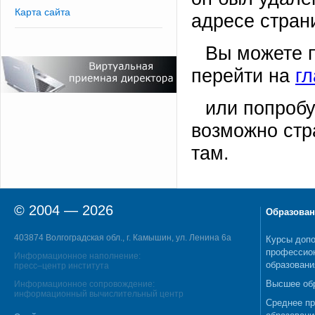
Карта сайта
адресе стран
Вы можете 
перейти на
г
или попробу
возможно стр
там.
© 2004 — 2026
Образован
403874 Волгоградская обл., г. Камышин, ул. Ленина 6а
Курсы допо
профессио
Информационное наполнение:
образовани
пресс–центр института
Высшее об
Информационное сопровождение:
информационный вычислительный центр
Среднее п