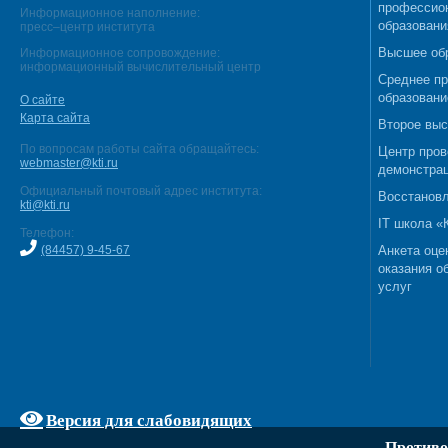
профессио
Информационное наполнение:
образовани
пресс–центр института
Высшее об
Информационное сопровождение:
информационный вычислительный центр
Среднее п
образовани
О сайте
Карта сайта
Второе выс
По вопросам работы сайта обращайтесь:
Центр пров
webmaster@kti.ru
демонстрац
Официальный почтовый адрес института:
Восстановл
kti@kti.ru
IT школа 
Телефон:
(84457) 9-45-67
Анкета оце
оказания о
услуг
Версия для слабовидящих
Противо