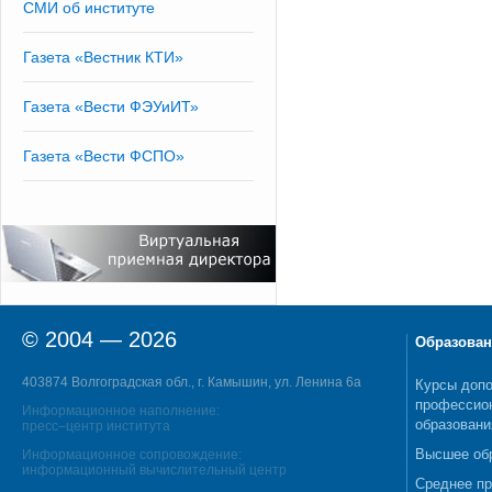
СМИ об институте
Газета «Вестник КТИ»
Газета «Вести ФЭУиИТ»
Газета «Вести ФСПО»
© 2004 — 2026
Образован
403874 Волгоградская обл., г. Камышин, ул. Ленина 6а
Курсы допо
профессио
Информационное наполнение:
образовани
пресс–центр института
Высшее об
Информационное сопровождение:
информационный вычислительный центр
Среднее п