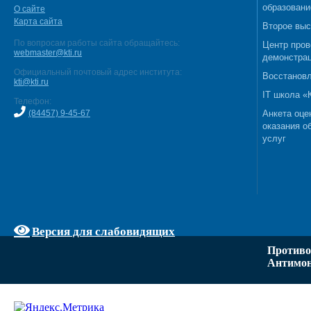
образовани
О сайте
Карта сайта
Второе выс
По вопросам работы сайта обращайтесь:
Центр пров
webmaster@kti.ru
демонстрац
Официальный почтовый адрес института:
Восстановл
kti@kti.ru
IT школа 
Телефон:
(84457) 9-45-67
Анкета оце
оказания о
услуг
Версия для слабовидящих
Противо
Антимон