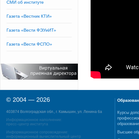
СМИ об институте
Газета «Вестник КТИ»
Газета «Вести ФЭУиИТ»
Газета «Вести ФСПО»
© 2004 — 2026
Образован
403874 Волгоградская обл., г. Камышин, ул. Ленина 6а
Курсы допо
профессио
Информационное наполнение:
образовани
пресс–центр института
Высшее об
Информационное сопровождение:
информационный вычислительный центр