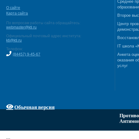
Среднее п
образовани
О сайте
Карта сайта
Второе выс
По вопросам работы сайта обращайтесь:
Центр пров
webmaster@kti.ru
демонстрац
Официальный почтовый адрес института:
Восстановл
kti@kti.ru
IT школа 
Телефон:
(84457) 9-45-67
Анкета оце
оказания о
услуг
Обычная версия
Противо
Антимон