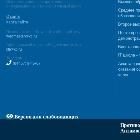
Высшее об
Информационное сопровождение:
информационный вычислительный центр
Среднее п
образовани
О сайте
Карта сайта
Второе выс
По вопросам работы сайта обращайтесь:
Центр пров
webmaster@kti.ru
демонстрац
Официальный почтовый адрес института:
Восстановл
kti@kti.ru
IT школа 
Телефон:
(84457) 9-45-67
Анкета оце
оказания о
услуг
Версия для слабовидящих
Противо
Антимон