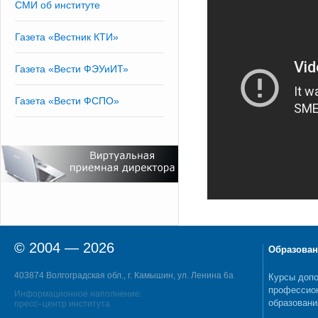
СМИ об институте
Газета «Вестник КТИ»
Газета «Вести ФЭУиИТ»
Газета «Вести ФСПО»
© 2004 — 2026
Образован
403874 Волгоградская обл., г. Камышин, ул. Ленина 6а
Курсы допо
профессио
Информационное наполнение:
образовани
пресс–центр института