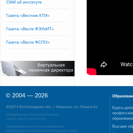
СМИ об институте
Газета «Вестник КТИ»
Газета «Вести ФЭУиИТ»
Газета «Вести ФСПО»
© 2004 — 2026
Образован
403874 Волгоградская обл., г. Камышин, ул. Ленина 6а
Курсы допо
профессио
Информационное наполнение:
образовани
пресс–центр института
Высшее об
Информационное сопровождение:
информационный вычислительный центр