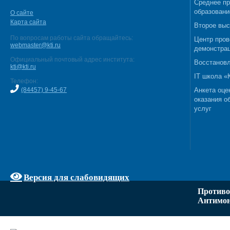
Среднее п
образовани
О сайте
Карта сайта
Второе выс
По вопросам работы сайта обращайтесь:
Центр пров
webmaster@kti.ru
демонстрац
Официальный почтовый адрес института:
Восстановл
kti@kti.ru
IT школа 
Телефон:
(84457) 9-45-67
Анкета оце
оказания о
услуг
Версия для слабовидящих
Противо
Антимон