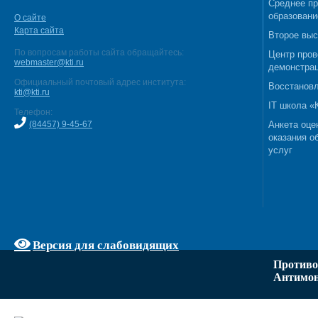
Среднее п
образовани
О сайте
Карта сайта
Второе выс
По вопросам работы сайта обращайтесь:
Центр пров
webmaster@kti.ru
демонстрац
Официальный почтовый адрес института:
Восстановл
kti@kti.ru
IT школа 
Телефон:
(84457) 9-45-67
Анкета оце
оказания о
услуг
Версия для слабовидящих
Противо
Антимон