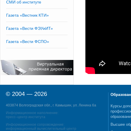
СМИ об институте
Газета «Вестник КТИ»
Газета «Вести ФЭУиИТ»
Газета «Вести ФСПО»
© 2004 — 2026
Образован
403874 Волгоградская обл., г. Камышин, ул. Ленина 6а
Курсы допо
профессио
Информационное наполнение:
образовани
пресс–центр института
Высшее об
Информационное сопровождение:
информационный вычислительный центр