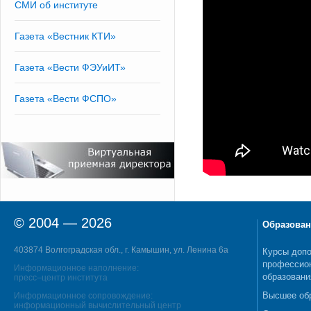
СМИ об институте
Газета «Вестник КТИ»
Газета «Вести ФЭУиИТ»
Газета «Вести ФСПО»
© 2004 — 2026
Образован
403874 Волгоградская обл., г. Камышин, ул. Ленина 6а
Курсы допо
профессио
Информационное наполнение:
образовани
пресс–центр института
Высшее об
Информационное сопровождение:
информационный вычислительный центр