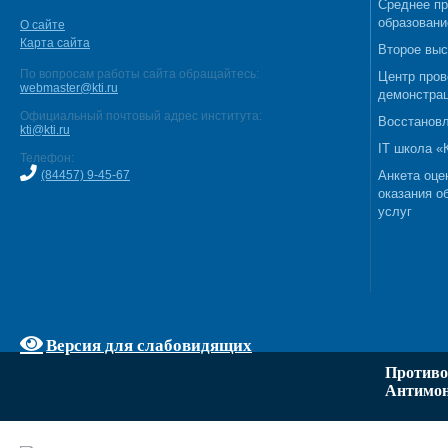
Среднее п
образовани
О сайте
Карта сайта
Второе выс
По вопросам работы сайта обращайтесь:
Центр пров
webmaster@kti.ru
демонстрац
Официальный почтовый адрес института:
Восстановл
kti@kti.ru
IT школа 
Телефон:
(84457) 9-45-67
Анкета оце
оказания о
услуг
Версия для слабовидящих
Противо
Антимон