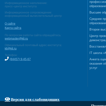
профессио
Информационное наполнение:
образовани
пресс–центр института
Высшее об
Информационное сопровождение:
информационный вычислительный центр
Среднее п
образовани
О сайте
Карта сайта
Второе выс
По вопросам работы сайта обращайтесь:
Центр пров
webmaster@kti.ru
демонстрац
Официальный почтовый адрес института:
Восстановл
kti@kti.ru
IT школа 
Телефон:
(84457) 9-45-67
Анкета оце
оказания о
услуг
Версия для слабовидящих
Противо