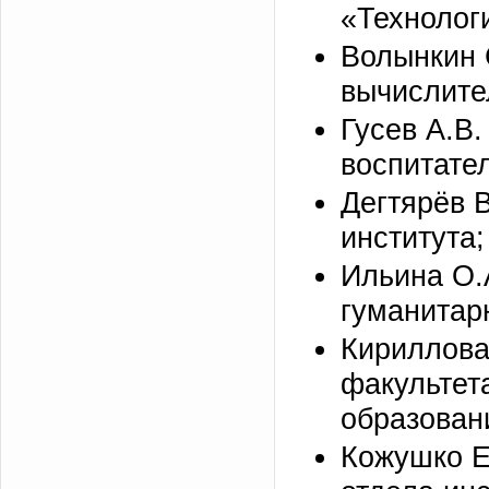
«Технологи
Волынкин 
вычислите
Гусев А.В.
воспитате
Дегтярёв В
института;
Ильина О.
гуманитарн
Кириллова
факультет
образован
Кожушко Е