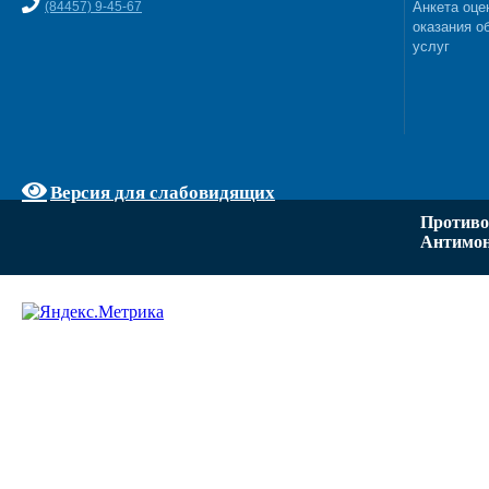
(84457) 9-45-67
Анкета оце
оказания о
услуг
Версия для слабовидящих
Противо
Антимон
Задать вопрос