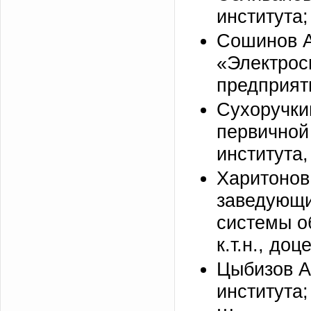
института;
Сошинов А
«Электро
предприяти
Сухоручки
первичной
института
Харитонов
заведующи
системы о
к.т.н., доце
Цыбизов А.
института;