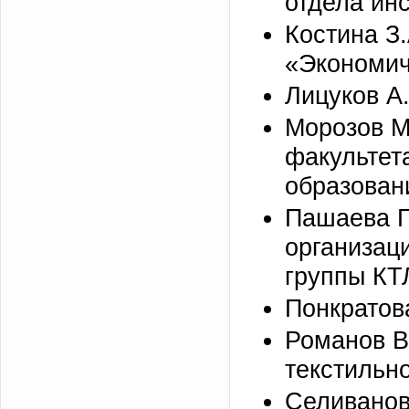
отдела инс
Костина З.
«Экономиче
Лицуков А.
Морозов М
факультет
образован
Пашаева Г
организац
группы КТ
Понкратова
Романов В
текстильно
Селиванов