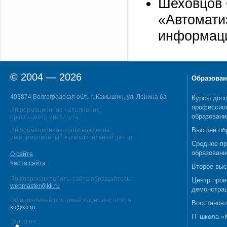
Шеховцов 
«Автомати
информаци
© 2004 — 2026
Образован
403874 Волгоградская обл., г. Камышин, ул. Ленина 6а
Курсы допо
профессио
Информационное наполнение:
образовани
пресс–центр института
Высшее об
Информационное сопровождение:
информационный вычислительный центр
Среднее п
образовани
О сайте
Карта сайта
Второе выс
По вопросам работы сайта обращайтесь:
Центр пров
webmaster@kti.ru
демонстрац
Официальный почтовый адрес института:
Восстановл
kti@kti.ru
IT школа 
Телефон: