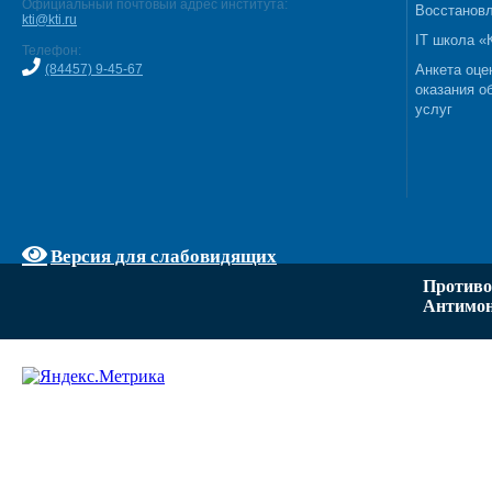
Официальный почтовый адрес института:
Восстановл
kti@kti.ru
IT школа 
Телефон:
(84457) 9-45-67
Анкета оце
оказания о
услуг
Версия для слабовидящих
Противо
Антимон