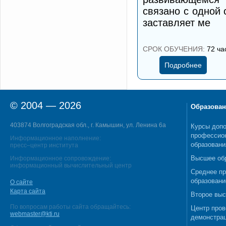
связано с одной
заставляет ме
СРОК ОБУЧЕНИЯ:
72 ча
Подробнее
© 2004 — 2026
Образован
403874 Волгоградская обл., г. Камышин, ул. Ленина 6а
Курсы допо
профессио
Информационное наполнение:
образовани
пресс–центр института
Высшее об
Информационное сопровождение:
информационный вычислительный центр
Среднее п
образовани
О сайте
Карта сайта
Второе выс
По вопросам работы сайта обращайтесь:
Центр пров
webmaster@kti.ru
демонстрац