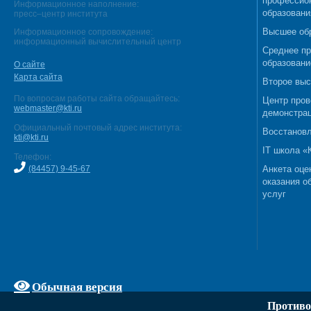
профессио
Информационное наполнение:
образовани
пресс–центр института
Высшее об
Информационное сопровождение:
информационный вычислительный центр
Среднее п
образовани
О сайте
Карта сайта
Второе выс
По вопросам работы сайта обращайтесь:
Центр пров
webmaster@kti.ru
демонстрац
Официальный почтовый адрес института:
Восстановл
kti@kti.ru
IT школа 
Телефон:
(84457) 9-45-67
Анкета оце
оказания о
услуг
Обычная версия
Противо