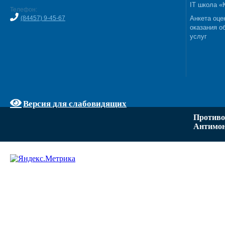
IT школа 
Телефон:
(84457) 9-45-67
Анкета оце
оказания о
услуг
Версия для слабовидящих
Противо
Антимон
Задать вопрос