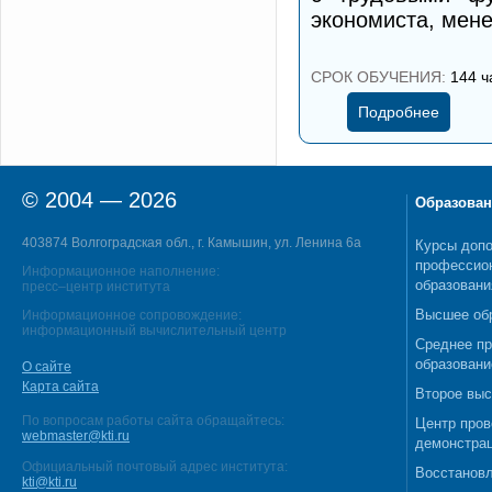
экономиста, мене
СРОК ОБУЧЕНИЯ:
144 ч
Подробнее
© 2004 — 2026
Образован
403874 Волгоградская обл., г. Камышин, ул. Ленина 6а
Курсы допо
профессио
Информационное наполнение:
образовани
пресс–центр института
Высшее об
Информационное сопровождение:
информационный вычислительный центр
Среднее п
образовани
О сайте
Карта сайта
Второе выс
По вопросам работы сайта обращайтесь:
Центр пров
webmaster@kti.ru
демонстрац
Официальный почтовый адрес института:
Восстановл
kti@kti.ru