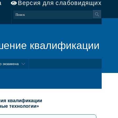
а
Версия для слабовидящих
шение квалификации
о экзамена
ния квалификации
ые технологии»