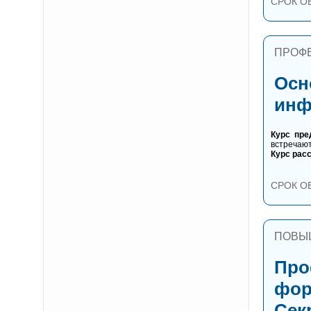
СРОК О
ПРОФ
Осн
инф
Курс пре
встречают
Курс рас
СРОК О
ПОВЫ
Про
фор
Сек