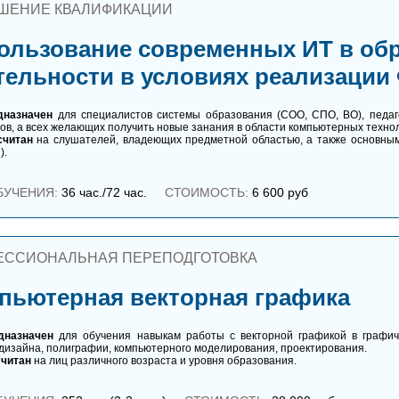
ШЕНИЕ КВАЛИФИКАЦИИ
ользование современных ИТ в об
тельности в условиях реализации
дназначен
для специалистов системы образования (СОО, СПО, ВО), педаго
ов, а всех желающих получить новые занания в области компьютерных техно
считан
на слушателей, владеющих предметной областью, а также основным
).
БУЧЕНИЯ:
36 час./72 час.
СТОИМОСТЬ:
6 600 руб
ЕССИОНАЛЬНАЯ ПЕРЕПОДГОТОВКА
пьютерная векторная графика
дназначен
для обучения навыкам работы с векторной графикой в графич
дизайна, полиграфии, компьютерного моделирования, проектирования.
считан
на лиц различного возраста и уровня образования.