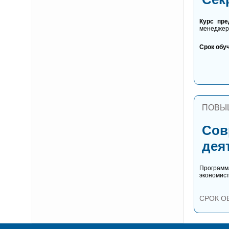
Курс пре
менеджера
Срок обу
ПОВЫ
Сов
дея
Программ
экономист
СРОК О