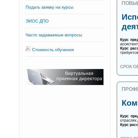
ПОВЫ
Подать заявку на курсы
Исп
ЭИОС ДПО
дея
Часто задаваемые вопросы
Курс пре
ассистент
Курс рас
Стоимость обучения
требуется
СРОК О
ПРОФ
Ком
Курс пре
отраслях 
Курс рас