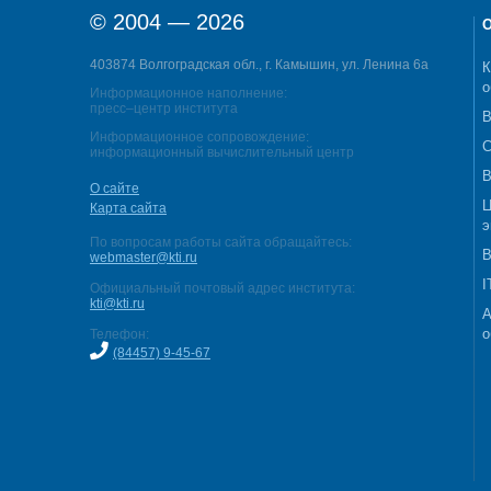
© 2004 — 2026
О
403874 Волгоградская обл., г. Камышин, ул. Ленина 6а
К
о
Информационное наполнение:
пресс–центр института
В
Информационное сопровождение:
С
информационный вычислительный центр
В
О сайте
Ц
Карта сайта
э
По вопросам работы сайта обращайтесь:
В
webmaster@kti.ru
I
Официальный почтовый адрес института:
kti@kti.ru
А
о
Телефон:
(84457) 9-45-67