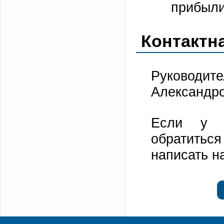
прибыли
Контактн
Руководит
Александр
Если у В
обратитьс
написать н