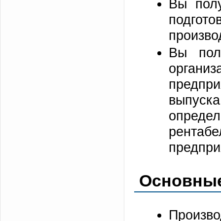
Вы пол
подгото
произво
Вы пол
орган
предпри
выпус
опреде
рентаб
предпри
Основные
Произв