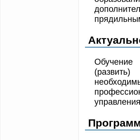
дополните
прядильны
Актуальн
Обучение 
(развить)
необходи
професси
управления
Программ