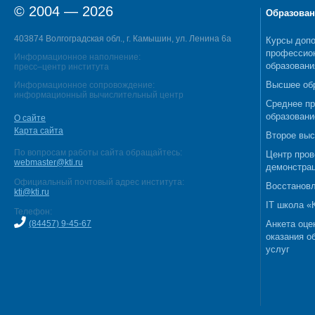
© 2004 — 2026
Образован
403874 Волгоградская обл., г. Камышин, ул. Ленина 6а
Курсы допо
профессио
Информационное наполнение:
образовани
пресс–центр института
Высшее об
Информационное сопровождение:
информационный вычислительный центр
Среднее п
образовани
О сайте
Карта сайта
Второе выс
По вопросам работы сайта обращайтесь:
Центр пров
webmaster@kti.ru
демонстрац
Официальный почтовый адрес института:
Восстановл
kti@kti.ru
IT школа 
Телефон:
(84457) 9-45-67
Анкета оце
оказания о
услуг