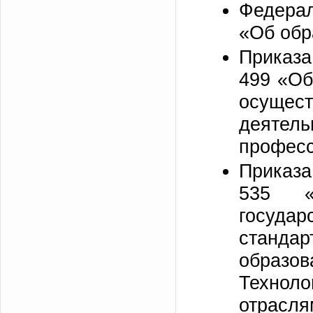
Федерал
«Об обр
Приказа
499 «Об
осуще
деяте
профес
Приказа
535 «
госуд
станда
образо
Технол
отрасля