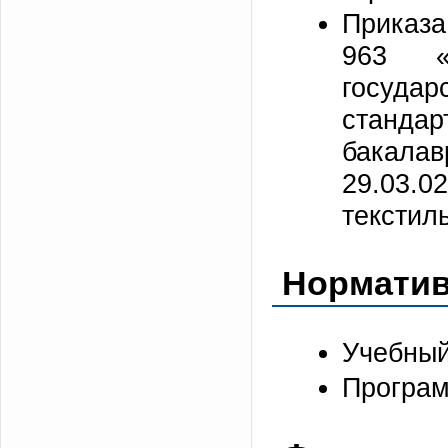
Приказа
963 «
госуд
станд
бакала
29.03.
текстил
Нормати
Учебный
Програ