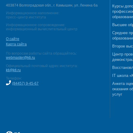
403874 Волгоградская обл., г. Камышин, ул. Ленина 6а
Курсы допо
профессио
Информационное наполнение:
образовани
пресс–центр института
Высшее об
Информационное сопровождение:
информационный вычислительный центр
Среднее п
образовани
О сайте
Карта сайта
Второе выс
По вопросам работы сайта обращайтесь:
Центр пров
webmaster@kti.ru
демонстрац
Официальный почтовый адрес института:
Восстановл
kti@kti.ru
IT школа 
Телефон:
(84457) 9-45-67
Анкета оце
оказания о
услуг