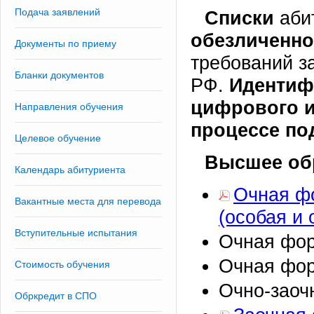
Подача заявлений
Списки
аби
обезличенн
Документы по приему
требований з
Бланки документов
РФ.
Идентиф
цифрового и
Направления обучения
процессе по
Целевое обучение
Высшее об
Календарь абитуриента
Очная ф
Вакантные места для перевода
(особая и 
Вступительные испытания
Очная фор
Очная фор
Стоимость обучения
Очно-заоч
Обркредит в СПО