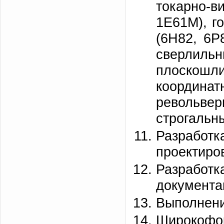
токарно-
1Е61М), г
(6Н82, 6Р
сверлильн
плоско
координат
револьве
строгальн
Разраб
проектиро
Разработ
документа
Выполнени
Широкофор