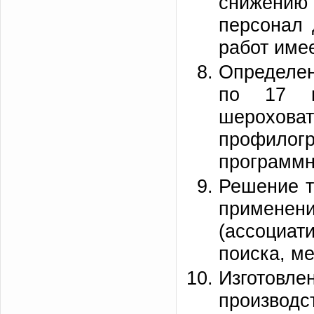
снижению
персонал 
работ име
Определен
по 17 п
шерохов
профилог
программн
Решение т
применен
(ассоциат
поиска, ме
Изготовле
производс