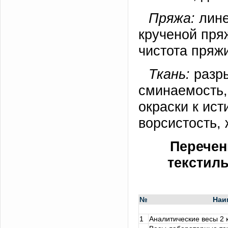
Пряжа:
лине
крученой пря
чистота пряжи
Ткань:
разры
сминаемость, 
окраски к ис
ворсистость, 
Перечен
текстиль
№
Наи
1
Аналитические весы 2 