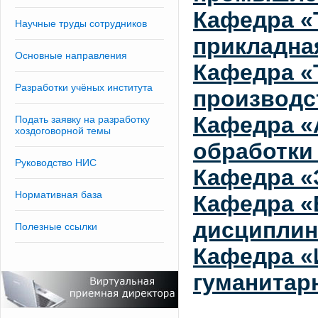
Кафедра «
Научные труды сотрудников
прикладна
Основные направления
Кафедра «
Разработки учёных института
производс
Кафедра «
Подать заявку на разработку
хоздоговорной темы
обработки
Руководство НИС
Кафедра «
Нормативная база
Кафедра «
дисципли
Полезные ссылки
Кафедра «
гуманитар