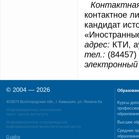
Контактная
контактное л
кандидат ист
«Иностранные
адрес:
КТИ, а
тел.:
(84457) 
электронный 
© 2004 — 2026
Образован
403874 Волгоградская обл., г. Камышин, ул. Ленина 6а
Курсы допо
профессио
Информационное наполнение:
образовани
пресс–центр института
Высшее об
Информационное сопровождение:
информационный вычислительный центр
Среднее п
образовани
О сайте