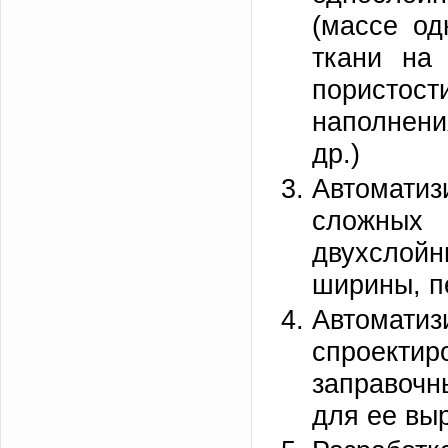
(массе од
ткани н
порист
наполнени
др.)
Автомати
сложных
двухслой
ширины, п
Автомат
спроектир
заправочн
для ее выр