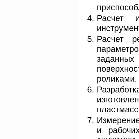
приспособ
Расчет и
инструмен
Расчет р
парамет
заданных 
поверхно
роликами.
Разработк
изготовле
пластмасс
Измерение
и рабочи