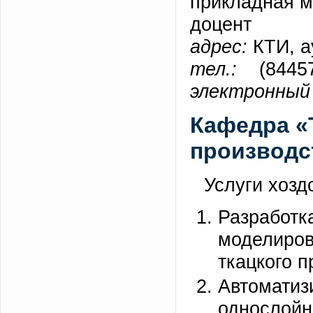
прикладная м
доцент
адрес:
КТИ, а
тел.:
(84457)
электронный 
Кафедра «
производс
Услуги хозд
Разрабо
моделиро
ткацкого п
Автома
однослойн