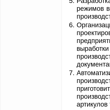
Разрабо
режимов в
производс
Организа
проектир
предприят
выработ
произво
документа
Автома
производ
приготов
произво
артикулов 