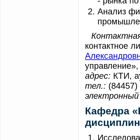
- рынка по
Анализ фи
промышлен
Контактная
контактное л
Александров
управление»,
адрес:
КТИ, а
тел.:
(84457) 
электронный 
Кафедра «
дисциплин
Исследова