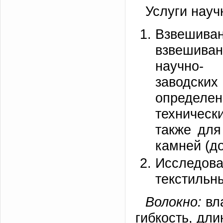
Услуги науч
Взвешива
взвешива
научно-
заводских
определе
техническ
также для
камней (до 
Исследов
текстильн
Волокно:
вла
гибкость, дли