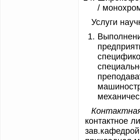
/ монохро
Услуги науч
Выполнен
предпри
специф
специа
препода
машиност
механичес
Контактная
контактное л
зав.кафедрой