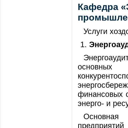
Кафедра «
промышле
Услуги хозд
Энергоауд
Энергоауди
основных
конкуренто
энергосбере
финансовых с
энерго- и ре
Основная
предприятий