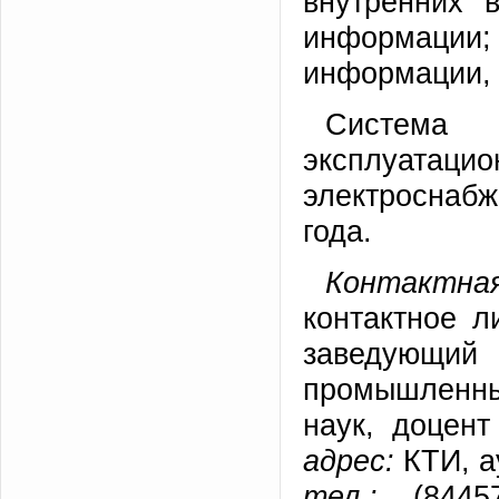
внутренних 
информации; 
информации, 
Система м
эксплуатаци
электроснаб
года.
Контактная
контактное 
заведующи
промышленных
наук, доцент
адрес:
КТИ, а
тел.:
(84457)