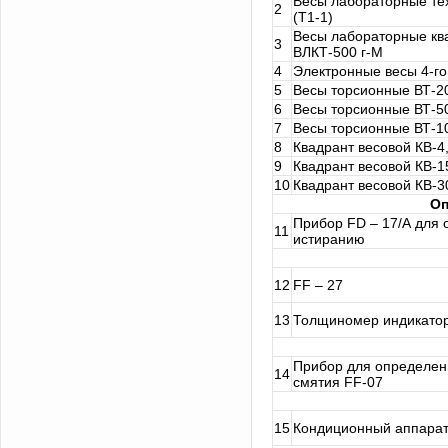
Весы лабораторные тех
2
(Т1-1)
Весы лабораторные кв
3
ВЛКТ-500 г-М
4
Электронные весы 4-го
5
Весы торсионные ВТ-2
6
Весы торсионные ВТ-5
7
Весы торсионные ВТ-1
8
Квадрант весовой КВ-4
9
Квадрант весовой КВ-1
10
Квадрант весовой КВ-3
Оп
Прибор FD – 17/А для 
11
истиранию
12
FF – 27
13
Толщиномер индикатор
Прибор для определен
14
смятия FF-07
15
Кондиционный аппарат