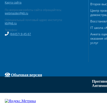
Карта сайта
Второе выс
По вопросам работы сайта обращайтесь:
Центр пров
webmaster@kti.ru
демонстрац
Официальный почтовый адрес института:
Восстановл
kti@kti.ru
IT школа 
Телефон:
(84457) 9-45-67
Анкета оце
оказания о
услуг
Обычная версия
Противо
Антимон
Задать вопрос