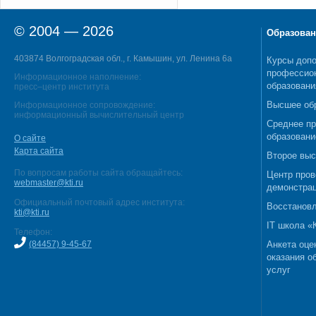
© 2004 — 2026
Образован
403874 Волгоградская обл., г. Камышин, ул. Ленина 6а
Курсы допо
профессио
Информационное наполнение:
образовани
пресс–центр института
Высшее об
Информационное сопровождение:
информационный вычислительный центр
Среднее п
образовани
О сайте
Карта сайта
Второе выс
По вопросам работы сайта обращайтесь:
Центр пров
webmaster@kti.ru
демонстрац
Официальный почтовый адрес института:
Восстановл
kti@kti.ru
IT школа 
Телефон:
(84457) 9-45-67
Анкета оце
оказания о
услуг