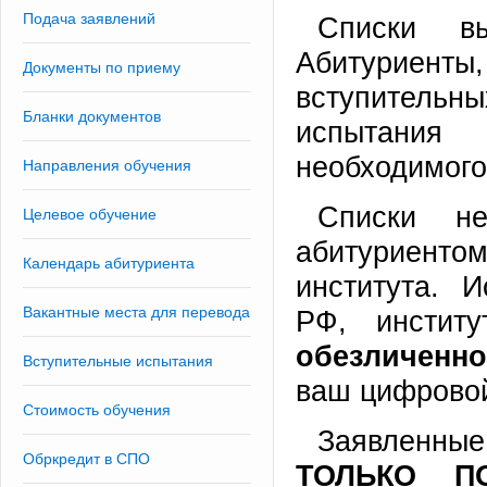
Подача заявлений
Cписки в
Абитурие
Документы по приему
вступитель
Бланки документов
испытани
необходимого
Направления обучения
Списки не
Целевое обучение
абитуриентом
Календарь абитуриента
института. И
Вакантные места для перевода
РФ, институ
обезличен
Вступительные испытания
ваш цифрово
Стоимость обучения
Заявленные
Обркредит в СПО
ТОЛЬКО П