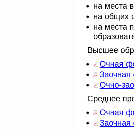
на места 
на общих 
на места 
образоват
Высшее обр
Очная ф
Заочная
Очно-за
Среднее пр
Очная ф
Заочная