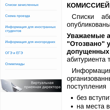
КОМИССИЕЙ 
Списки зачисленных
Списки аб
Схема проезда
опубликованы
Информация для иностранных
студентов
Уважаемые а
"Отозвано" у
Информация для иногородних
допущенных 
ОГЭ и ЕГЭ
абитуриента 
Олимпиады
Информаци
организова
поступления
без вступ
на места 