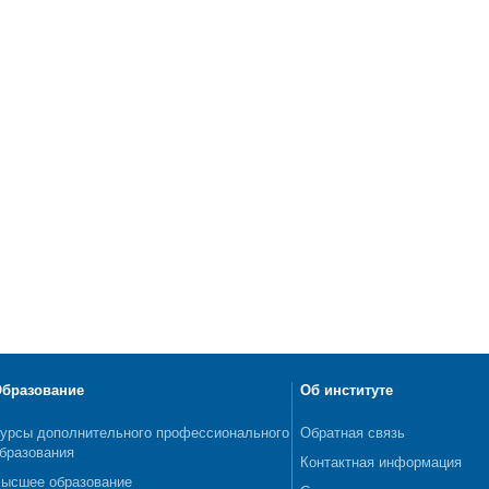
бразование
Об институте
урсы дополнительного профессионального
Обратная связь
бразования
Контактная информация
ысшее образование