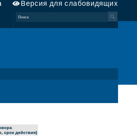
а
Версия для слабовидящих
овора
р, срок действия)