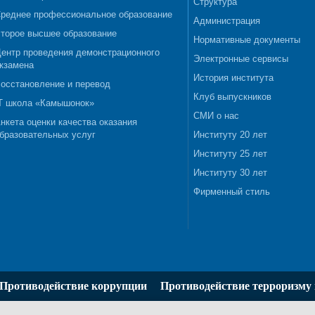
Структура
реднее профессиональное образование
Администрация
торое высшее образование
Нормативные документы
ентр проведения демонстрационного
Электронные сервисы
кзамена
История института
осстановление и перевод
Клуб выпускников
T школа «Камышонок»
СМИ о нас
нкета оценки качества оказания
бразовательных услуг
Институту 20 лет
Институту 25 лет
Институту 30 лет
Фирменный стиль
Противодействие коррупции
Противодействие терроризму 