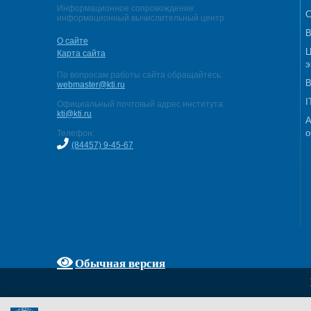
Информационное сопровождение:
С
информационный вычислительный центр
В
О сайте
Ц
Карта сайта
э
По вопросам работы сайта обращайтесь:
В
webmaster@kti.ru
I
Официальный почтовый адрес института:
kti@kti.ru
А
о
Телефон:
(84457) 9-45-67
Обычная версия