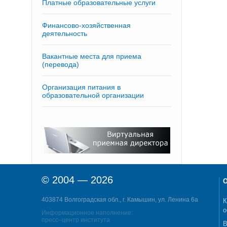
Платные образовательные услуги
Финансово-хозяйственная
деятельность
Вакантные места для приема
(перевода)
Организация питания в
образовательной организации
© 2004 — 2026
О
403874 Волгоградская обл., г. Камышин, ул. Ленина 6а
К
о
Информационное наполнение:
пресс–центр института
В