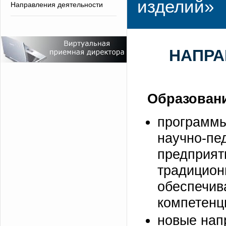
изделий»
Направления деятельности
НАПРА
Образован
программы
научно-пе
предпри
традиц
обеспеч
компетенц
новые нап