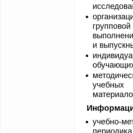
исследова
организац
групповой
выполнени
и выпускн
индивидуа
обучающих
методиче
учебных
материало
Информаци
учебно-м
периодик