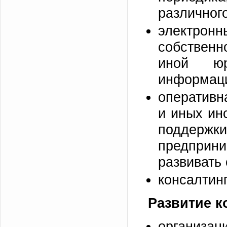
различног
электрон
собственн
иной юр
информац
оперативн
и иных ин
подде
предприн
развивать
консалтинг 
Развитие 
организац