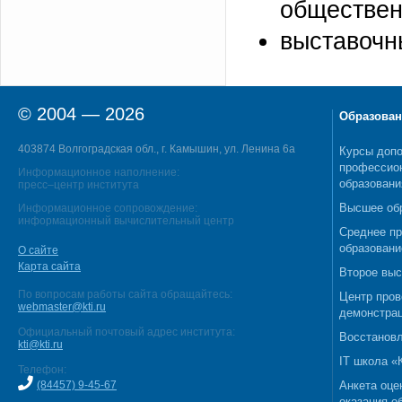
обществен
выставочн
© 2004 — 2026
Образован
403874 Волгоградская обл., г. Камышин, ул. Ленина 6а
Курсы допо
профессио
Информационное наполнение:
образовани
пресс–центр института
Высшее об
Информационное сопровождение:
информационный вычислительный центр
Среднее п
образовани
О сайте
Карта сайта
Второе выс
По вопросам работы сайта обращайтесь:
Центр пров
webmaster@kti.ru
демонстрац
Официальный почтовый адрес института:
Восстановл
kti@kti.ru
IT школа 
Телефон:
(84457) 9-45-67
Анкета оце
оказания о