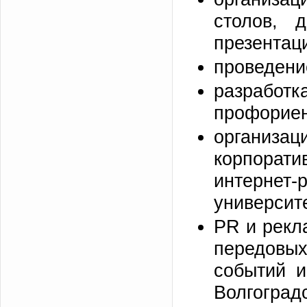
столов, д
презентац
проведение
разрабо
профориен
организац
корпора
интернет
университ
PR и рекл
передовы
событий 
Волгогра