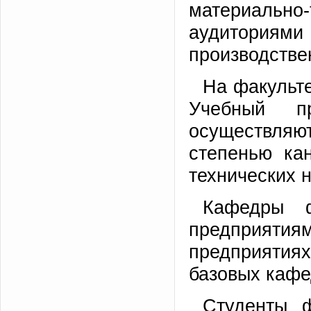
материально
аудиториям
производстве
На факульте
Учебный п
осуществляют
степенью кан
технических н
Кафедры ф
предприяти
предприятиях
базовых кафе
Студенты ф