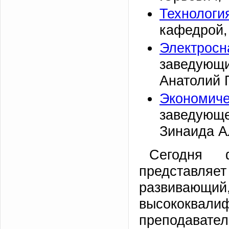
Технологи
кафедрой, 
Электросн
заведующи
Анатолий 
Экономиче
заведующег
Зинаида А
Сегодня ф
представля
разви
высококва
преподава