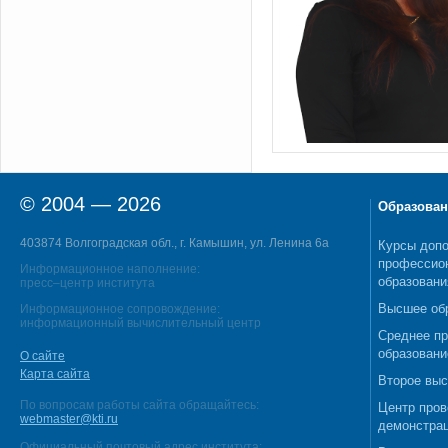
© 2004 — 2026
Образован
403874 Волгоградская обл., г. Камышин, ул. Ленина 6а
Курсы допо
профессио
Информационное наполнение:
образовани
пресс–центр института
Высшее об
Информационное сопровождение:
информационный вычислительный центр
Среднее п
образовани
О сайте
Карта сайта
Второе выс
По вопросам работы сайта обращайтесь:
Центр пров
webmaster@kti.ru
демонстрац
Официальный почтовый адрес института: