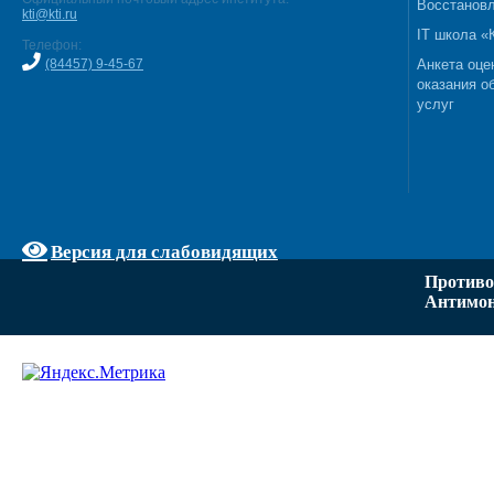
Восстановл
kti@kti.ru
IT школа 
Телефон:
(84457) 9-45-67
Анкета оце
оказания о
услуг
Версия для слабовидящих
Противо
Антимон