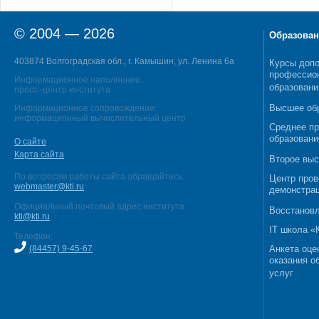
© 2004 — 2026
Образован
403874 Волгоградская обл., г. Камышин, ул. Ленина 6а
Курсы допо
профессио
Информационное наполнение:
образовани
пресс–центр института
Высшее об
Информационное сопровождение:
информационный вычислительный центр
Среднее п
образовани
О сайте
Карта сайта
Второе выс
По вопросам работы сайта обращайтесь:
Центр пров
webmaster@kti.ru
демонстрац
Официальный почтовый адрес института:
Восстановл
kti@kti.ru
IT школа 
Телефон:
(84457) 9-45-67
Анкета оце
оказания о
услуг