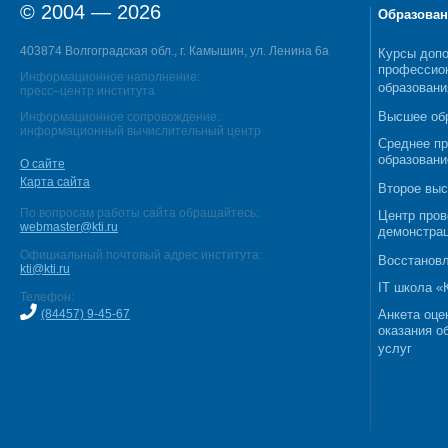
© 2004 — 2026
Образован
403874 Волгоградская обл., г. Камышин, ул. Ленина 6а
Курсы допо
профессио
Информационное наполнение:
образовани
пресс–центр института
Высшее об
Информационное сопровождение:
информационный вычислительный центр
Среднее п
образовани
О сайте
Карта сайта
Второе выс
По вопросам работы сайта обращайтесь:
Центр пров
webmaster@kti.ru
демонстрац
Официальный почтовый адрес института:
Восстановл
kti@kti.ru
IT школа 
Телефон:
(84457) 9-45-67
Анкета оце
оказания о
услуг