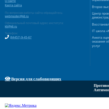
образовани
О сайте
Карта сайта
Второе выс
По вопросам работы сайта обращайтесь:
Центр пров
webmaster@kti.ru
демонстрац
Официальный почтовый адрес института:
Восстановл
kti@kti.ru
IT школа 
Телефон:
(84457) 9-45-67
Анкета оце
оказания о
услуг
Версия для слабовидящих
Противо
Антимон
Задать вопрос