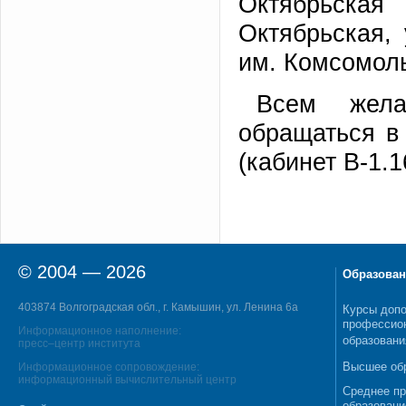
Октябрьская
Октябрьская, 
им. Комсомол
Всем жела
обращаться в
(кабинет В-1.1
© 2004 — 2026
Образован
403874 Волгоградская обл., г. Камышин, ул. Ленина 6а
Курсы допо
профессио
Информационное наполнение:
образовани
пресс–центр института
Высшее об
Информационное сопровождение:
информационный вычислительный центр
Среднее п