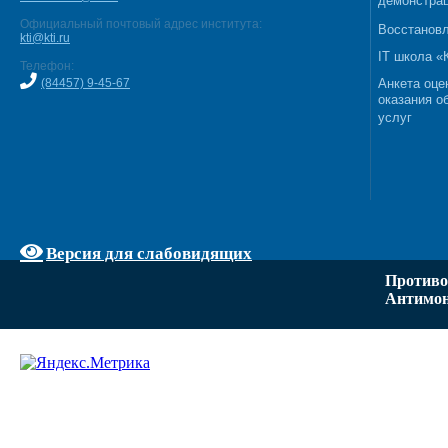
демонстрац
Официальный почтовый адрес института:
Восстановл
kti@kti.ru
IT школа 
Телефон:
(84457) 9-45-67
Анкета оце
оказания о
услуг
Версия для слабовидящих
Противо
Антимон
Задать вопрос