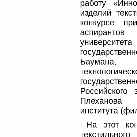
работу «Инн
изделий текс
конкурсе пр
аспирантов
университета
государственн
Баумана, К
технологиче
государствен
Российского 
Плеханова 
института (фи
На этот ко
текстильног