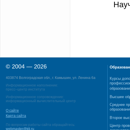
Науч
© 2004 — 2026
Образован
403874 Волгоградская обл., г. Камышин, ул. Ленина 6а
Курсы допо
профессио
Информационное наполнение:
образовани
пресс–центр института
Высшее об
Информационное сопровождение:
информационный вычислительный центр
Среднее п
образовани
О сайте
Карта сайта
Второе выс
По вопросам работы сайта обращайтесь:
Центр пров
webmaster@kti.ru