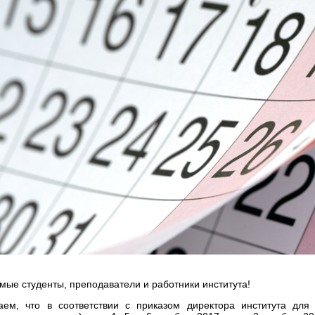
мые студенты, преподаватели и работники института!
ем, что в соответствии с приказом директора института для 