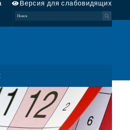
а
Версия для слабовидящих
х