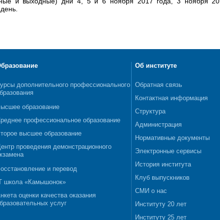
чные и выходные) дни 4, 5 и 6 ноября 2017 года, 3 ноября 2
 день.
бразование
Об институте
урсы дополнительного профессионального
Обратная связь
бразования
Контактная информация
ысшее образование
Структура
реднее профессиональное образование
Администрация
торое высшее образование
Нормативные документы
ентр проведения демонстрационного
Электронные сервисы
кзамена
История института
осстановление и перевод
Клуб выпускников
T школа «Камышонок»
СМИ о нас
нкета оценки качества оказания
бразовательных услуг
Институту 20 лет
Институту 25 лет