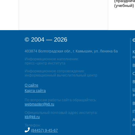
(праздни
(учебный)
© 2004 — 2026
О
403874 Волгоградская обл., г. Камышин, ул. Ленина 6а
К
о
Информационное наполнение:
пресс–центр института
В
Информационное сопровождение:
С
информационный вычислительный центр
В
О сайте
Ц
Карта сайта
э
По вопросам работы сайта обращайтесь:
В
webmaster@kti.ru
I
Официальный почтовый адрес института:
kti@kti.ru
А
о
Телефон:
(84457) 9-45-67