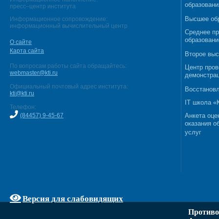
образовани
пресс–центр института
Высшее об
Информационное сопровождение:
информационный вычислительный центр
Среднее п
образовани
О сайте
Карта сайта
Второе выс
По вопросам работы сайта обращайтесь:
Центр пров
webmaster@kti.ru
демонстрац
Официальный почтовый адрес института:
Восстановл
kti@kti.ru
IT школа 
Телефон:
(84457) 9-45-67
Анкета оце
оказания о
услуг
Версия для слабовидящих
Противо