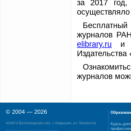
за 2017 год,
осуществляло 
Бесплатны
журналов РАН
elibrary.ru
Издательства 
Ознакомить
журналов мо
© 2004 — 2026
Образован
403874 Волгоградская обл., г. Камышин, ул. Ленина 6а
Курсы допо
профессио
Информационное наполнение: