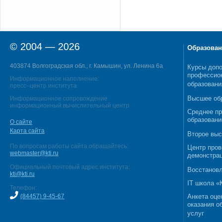
© 2004 — 2026
Образован
403874 Волгоградская обл., г. Камышин, ул. Ленина 6а
Курсы допо
профессио
Информационное наполнение:
образовани
пресс–центр института
Высшее об
Информационное сопровождение:
информационный вычислительный центр
Среднее п
образовани
О сайте
Карта сайта
Второе выс
По вопросам работы сайта обращайтесь:
Центр пров
webmaster@kti.ru
демонстрац
Официальный почтовый адрес института:
Восстановл
kti@kti.ru
IT школа 
Телефон:
(84457) 9-45-67
Анкета оце
оказания о
услуг