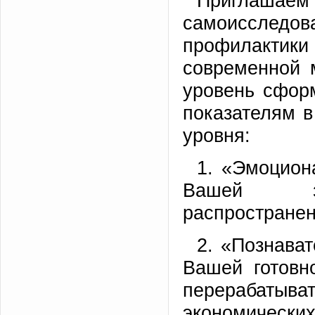
Приглаш
самоисследов
профилактик
современной 
уровень сфор
показателям в
уровня:
1. «Эмоцион
Вашей заи
распростране
2. «Познава
Вашей готовн
перерабатыв
экономическ