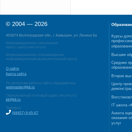
© 2004 — 2026
Образован
403874 Волгоградская обл., г. Камышин, ул. Ленина 6а
Курсы допо
профессио
Информационное наполнение:
образовани
пресс–центр института
Высшее об
Информационное сопровождение:
информационный вычислительный центр
Среднее п
образовани
О сайте
Карта сайта
Второе выс
По вопросам работы сайта обращайтесь:
Центр пров
webmaster@kti.ru
демонстрац
Официальный почтовый адрес института:
Восстановл
kti@kti.ru
IT школа 
Телефон:
(84457) 9-45-67
Анкета оце
оказания о
услуг