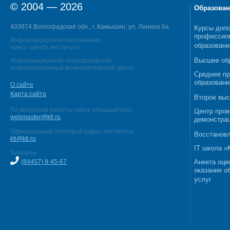
© 2004 — 2026
Образован
403874 Волгоградская обл., г. Камышин, ул. Ленина 6а
Курсы допо
профессио
Информационное наполнение:
образовани
пресс–центр института
Высшее об
Информационное сопровождение:
информационный вычислительный центр
Среднее п
образовани
О сайте
Карта сайта
Второе выс
По вопросам работы сайта обращайтесь:
Центр пров
webmaster@kti.ru
демонстрац
Официальный почтовый адрес института:
Восстановл
kti@kti.ru
IT школа 
Телефон:
(84457) 9-45-67
Анкета оце
оказания о
услуг