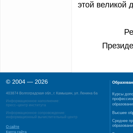
этой великой 
Ре
Президе
© 2004 — 2026
Образован
403874 Волгоградская обл., г. Камышин, ул. Ленина 6а
Курсы допо
профессио
Информационное наполнение:
образовани
пресс–центр института
Высшее об
Информационное сопровождение:
информационный вычислительный центр
Среднее п
образовани
О сайте
Карта сайта