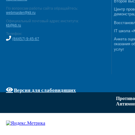
Второе выс
По вопросам работы сайта обращайтесь:
Центр пров
webmaster@kti.ru
демонстрац
Официальный почтовый адрес института:
Восстановл
kti@kti.ru
IT школа 
Телефон:
(84457) 9-45-67
Анкета оце
оказания о
услуг
Версия для слабовидящих
Противо
Антимон
Задать вопрос