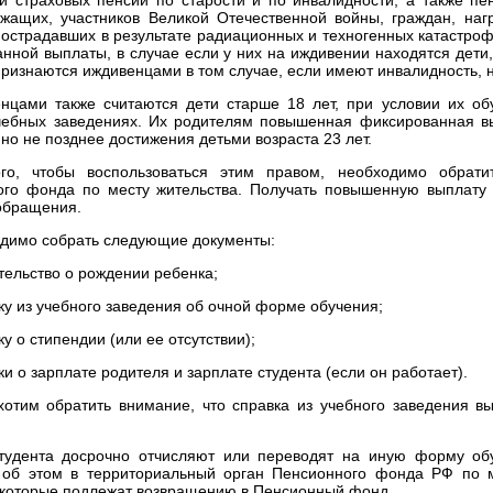
жащих, участников Великой Отечественной войны, граждан, на
пострадавших в результате радиационных и техногенных катастро
нной выплаты, в случае если у них на иждивении находятся дети, 
признаются иждивенцами в том случае, если имеют инвалидность, 
нцами также считаются дети старше 18 лет, при условии их об
ебных заведениях. Их родителям повышенная фиксированная вы
 но не позднее достижения детьми возраста 23 лет.
го, чтобы воспользоваться этим правом, необходимо обрати
ого фонда по месту жительства. Получать повышенную выплату 
обращения.
димо собрать следующие документы:
етельство о рождении ребенка;
вку из учебного заведения об очной форме обучения;
ку о стипендии (или ее отсутствии);
ки о зарплате родителя и зарплате студента (если он работает).
хотим обратить внимание, что справка из учебного заведения в
тудента досрочно отчисляют или переводят на иную форму обу
 об этом в территориальный орган Пенсионного фонда РФ по ме
 которые подлежат возвращению в Пенсионный фонд.