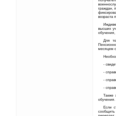
военнослу
граждан, 
фиксирова
возраста 
Иждиве
высших уч
обучения,
Для то
Пенсионн
месяцем 
Необхо
- свид
- спра
- справ
- справ
Также 
обучения.
Если с
сообщить
переплат,