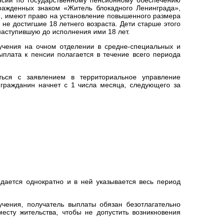
гражденных знаком «Житель блокадного Ленинграда»,
ф, имеют право на установление повышенного размера
не достигшие 18 летнего возраста. Дети старше этого
наступившую до исполнения ими 18 лет.
учения на очном отделении в средне-специальных и
плата к пенсии полагается в течение всего периода
ться с заявлением в территориальное управление
гражданин начнет с 1 числа месяца, следующего за
ыдается однократно и в ней указывается весь период
чения, получатель выплаты обязан безотлагательно
сту жительства, чтобы не допустить возникновения