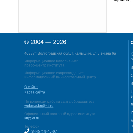
© 2004 — 2026
О
403874 Волгоградская обл., г. Камышин, ул. Ленина 6а
К
о
Информационное наполнение:
пресс–центр института
В
Информационное сопровождение:
С
информационный вычислительный центр
В
О сайте
Ц
Карта сайта
э
По вопросам работы сайта обращайтесь:
В
webmaster@kti.ru
I
Официальный почтовый адрес института:
kti@kti.ru
А
о
Телефон:
(84457) 9-45-67