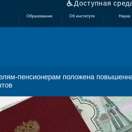
Доступная сред
Образование
Об институте
Наука
елям-пенсионерам положена повышенная
нтов