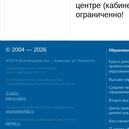
центре (кабин
ограниченно!
© 2004 — 2026
Образован
403874 Волгоградская обл., г. Камышин, ул. Ленина 6а
Курсы допо
профессио
Информационное наполнение:
образовани
пресс–центр института
Высшее об
Информационное сопровождение:
информационный вычислительный центр
Среднее п
образовани
О сайте
Карта сайта
Второе выс
По вопросам работы сайта обращайтесь:
Центр пров
webmaster@kti.ru
демонстрац
Официальный почтовый адрес института:
Восстановл
kti@kti.ru
IT школа 