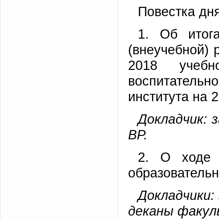
Повестка дня
1. Об итог
(внеучебной) 
2018 учеб
воспитательн
института на 
Докладчик: 
ВР.
2. О ходе 
образователь
Докладчики:
деканы факул