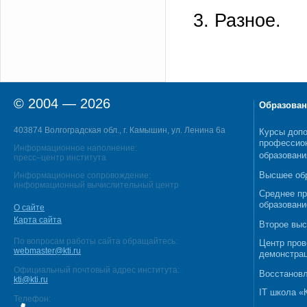
3. Разное.
© 2004 — 2026
Образован
403874 Волгоградская обл., г. Камышин, ул. Ленина 6а
Курсы допо
профессио
Информационное наполнение:
образовани
пресс–центр института
Высшее об
Информационное сопровождение:
информационный вычислительный центр
Среднее п
образовани
О сайте
Карта сайта
Второе выс
По вопросам работы сайта обращайтесь:
Центр пров
webmaster@kti.ru
демонстрац
Официальный почтовый адрес института:
Восстановл
kti@kti.ru
IT школа 
Телефон: