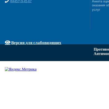
(84457) 9-45-67
Анкета оце
оказания о
услуг
Версия для слабовидящих
Противо
Антимон