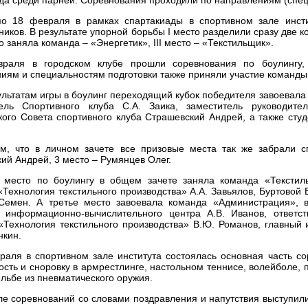
о 18 февраля в рамках спартакиады в спортивном зале инсти
ников. В результате упорной борьбы I место разделили сразу две
то заняла команда – «Энергетик», III место – «Текстильщик».
раля в городском клубе прошли соревнования по боулингу,
иям и специальностям подготовки также приняли участие команды 
ультатам игры в боулинг переходящий кубок победителя завоевала 
тель Спортивного клуба С.А. Заика, заместитель руководите
кого Совета спортивного клуба Страшевский Андрей, а также ст
м, что в личном зачете все призовые места так же забрали с
ий Андрей, 3 место – Румянцев Олег.
 место по боулингу в общем зачете заняла команда «Текстил
Технология текстильного производства» А.А. Завьялов, Буртовой 
Семен. А третье место завоевала команда «Администрация», в 
к информационно-вычислительного центра А.В. Иванов, ответс
Технология текстильного производства» В.Ю. Романов, главный
нкин.
раля в спортивном зале института состоялась основная часть со
кость и сноровку в армрестлинге, настольном теннисе, волейболе, 
ельбе из пневматического оружия.
ле соревнований со словами поздравления и напутствия выступили 