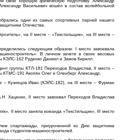
али свою хорошую физическую подготовку. Александр
 Александр Васильевич вошёл в состав волейбольной
собрались одни из самых спортивных парней нашего
 защитники Отечества.
итель», на II месте – «Текстильщик», на III месте –
пределились следующим образом: I место завоевала
Машиностроитель». В личном зачете в своих весовых
пы КЭЛС-162 Руденко Даниил и Замов Кирилл.
дент группы КТЛ-181 Переходов Владислав, II место –
пы КТМС-191 Акопян Олег и Оленберг Александр.
 – Кузнецов Иван (КЭЛС-182), на III месте – Фурман
А.Н. Хаценко, II место завоевал Переходов Владислав
», II место заняла команда «Текстильщик», III место
лем спартакиады, приуроченной ко Дню защитника
манда студентов-машиностроителей.
! Надеемся, что и спортсмены, и болельщики получили