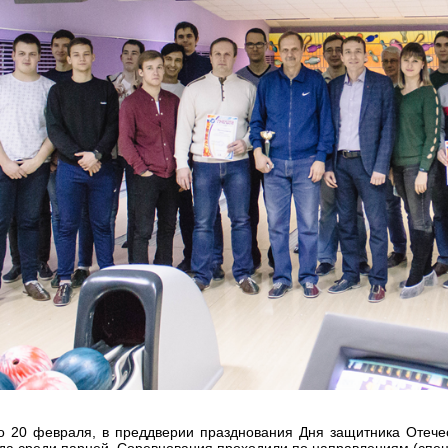
о 20 февраля, в преддверии празднования Дня защитника Отечес
да среди парней. Соревнования проходили по направлениям (спец