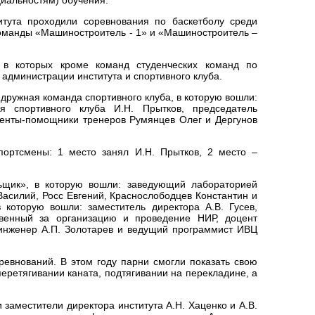
тута проходили соревнования по баскетболу среди
 команды «Машиностроитель - 1» и «Машиностроитель –
 в которых кроме команд студенческих команд по
администрации института и спортивного клуба.
дружная команда спортивного клуба, в которую вошли:
ля спортивного клуба И.Н. Прытков, председатель
уденты-помощники тренеров Румянцев Олег и Дергунов
портсмены: 1 место занял И.Н. Прытков, 2 место –
ьщик», в которую вошли: заведующий лабораторией
Василий, Росс Евгений, Краснослободцев Константин и
которую вошли: заместитель директора А.В. Гусев,
твенный за организацию и проведение НИР, доцент
 инженер А.П. Золотарев и ведущий программист ИВЦ
ревнований. В этом году парни смогли показать свою
перетягивании каната, подтягивании на перекладине, а
заместители директора института А.Н. Хаценко и А.В.