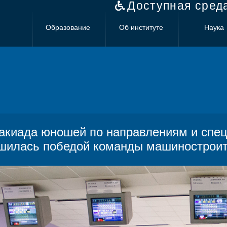
Доступная сред
Образование
Об институте
Наука
акиада юношей по направлениям и спец
шилась победой команды машиностроит