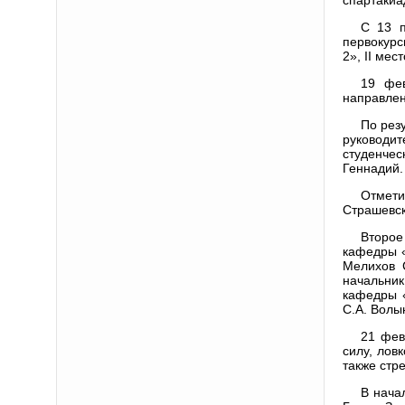
С 13 п
первокурс
2», II мес
19 фев
направлен
По рез
руководи
студенчес
Геннадий.
Отмети
Страшевск
Второе
кафедры «
Мелихов 
начальни
кафедры «
С.А. Волы
21 фев
силу, лов
также стр
В нача