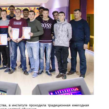
тва, в институте проходила традиционная ежегодная
иальностям) обучения.