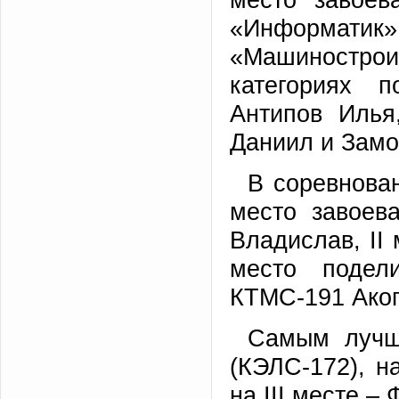
«Информа
«Машиностроит
категориях 
Антипов Илья
Даниил и Замо
В соревнова
место завоев
Владислав, II 
место подел
КТМС-191 Акоп
Самым лучш
(КЭЛС-172), н
на III месте –