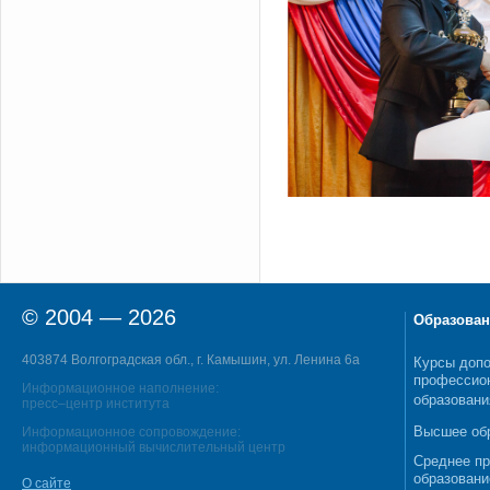
© 2004 — 2026
Образован
403874 Волгоградская обл., г. Камышин, ул. Ленина 6а
Курсы допо
профессио
Информационное наполнение:
образовани
пресс–центр института
Высшее об
Информационное сопровождение:
информационный вычислительный центр
Среднее п
образовани
О сайте