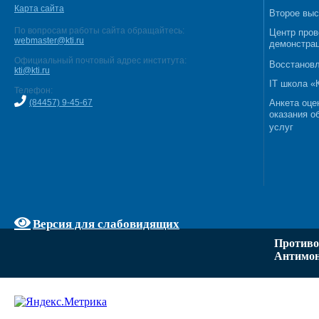
Карта сайта
Второе выс
По вопросам работы сайта обращайтесь:
Центр пров
webmaster@kti.ru
демонстрац
Официальный почтовый адрес института:
Восстановл
kti@kti.ru
IT школа 
Телефон:
(84457) 9-45-67
Анкета оце
оказания о
услуг
Версия для слабовидящих
Противо
Антимон
Задать вопрос