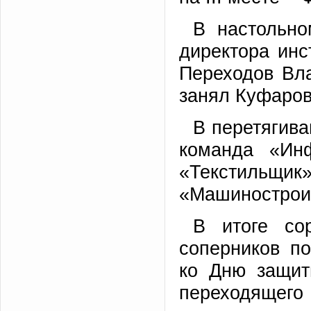
В настольно
директора инс
Переходов Вла
занял Куфаров
В перетягив
команда «Инф
«Текстиль
«Машинострои
В итоге со
соперников п
ко Дню защит
переходящег