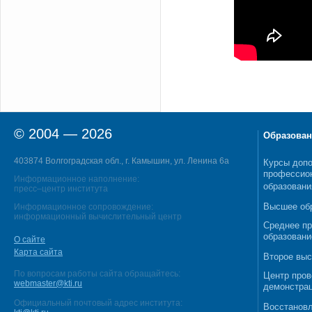
© 2004 — 2026
Образован
403874 Волгоградская обл., г. Камышин, ул. Ленина 6а
Курсы допо
профессио
Информационное наполнение:
образовани
пресс–центр института
Высшее об
Информационное сопровождение:
информационный вычислительный центр
Среднее п
образовани
О сайте
Карта сайта
Второе выс
По вопросам работы сайта обращайтесь:
Центр пров
webmaster@kti.ru
демонстрац
Официальный почтовый адрес института:
Восстановл