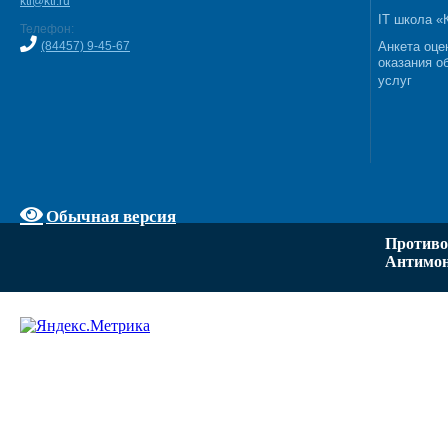
kti@kti.ru
IT школа 
Телефон:
(84457) 9-45-67
Анкета оце
оказания о
услуг
Обычная версия
Противо
Антимон
Задать вопрос