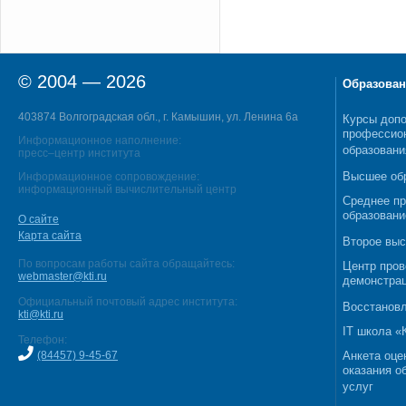
© 2004 — 2026
Образован
403874 Волгоградская обл., г. Камышин, ул. Ленина 6а
Курсы допо
профессио
Информационное наполнение:
образовани
пресс–центр института
Высшее об
Информационное сопровождение:
информационный вычислительный центр
Среднее п
образовани
О сайте
Карта сайта
Второе выс
По вопросам работы сайта обращайтесь:
Центр пров
webmaster@kti.ru
демонстрац
Официальный почтовый адрес института:
Восстановл
kti@kti.ru
IT школа 
Телефон:
(84457) 9-45-67
Анкета оце
оказания о
услуг