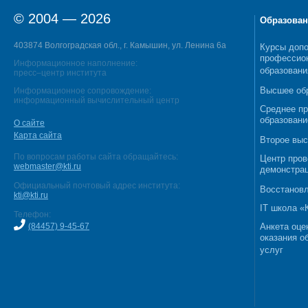
© 2004 — 2026
Образован
403874 Волгоградская обл., г. Камышин, ул. Ленина 6а
Курсы допо
профессио
Информационное наполнение:
образовани
пресс–центр института
Высшее об
Информационное сопровождение:
информационный вычислительный центр
Среднее п
образовани
О сайте
Карта сайта
Второе выс
По вопросам работы сайта обращайтесь:
Центр пров
webmaster@kti.ru
демонстрац
Официальный почтовый адрес института:
Восстановл
kti@kti.ru
IT школа 
Телефон:
(84457) 9-45-67
Анкета оце
оказания о
услуг