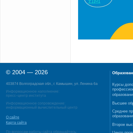
© 2004 — 2026
Образован
403874 Волгоградская обл., г. Камышин, ул. Ленина 6а
Курсы допо
профессио
Информационное наполнение:
образовани
пресс–центр института
Высшее об
Информационное сопровождение:
информационный вычислительный центр
Среднее п
образовани
О сайте
Карта сайта
Второе выс
По вопросам работы сайта обращайтесь:
Центр пров