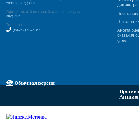
webmaster@kti.ru
демонстрац
Официальный почтовый адрес института:
Восстановл
kti@kti.ru
IT школа 
Телефон:
(84457) 9-45-67
Анкета оце
оказания о
услуг
Обычная версия
Противо
Антимон
Задать вопрос