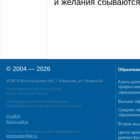
и желания сбываются
© 2004 — 2026
Образован
403874 Волгоградская обл., г. Камышин, ул. Ленина 6а
Курсы допо
профессио
Информационное наполнение:
образовани
пресс–центр института
Высшее об
Информационное сопровождение:
информационный вычислительный центр
Среднее п
образовани
О сайте
Карта сайта
Второе выс
По вопросам работы сайта обращайтесь:
Центр пров
webmaster@kti.ru
демонстрац