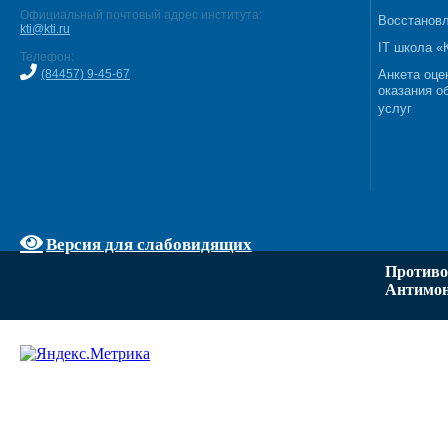
Официальный почтовый адрес института:
Восстановл
kti@kti.ru
IT школа 
Телефон:
(84457) 9-45-67
Анкета оце
оказания о
услуг
Версия для слабовидящих
Противо
Антимон