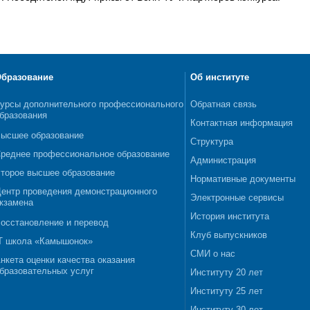
бразование
Об институте
урсы дополнительного профессионального
Обратная связь
бразования
Контактная информация
ысшее образование
Структура
реднее профессиональное образование
Администрация
торое высшее образование
Нормативные документы
ентр проведения демонстрационного
Электронные сервисы
кзамена
История института
осстановление и перевод
Клуб выпускников
T школа «Камышонок»
СМИ о нас
нкета оценки качества оказания
бразовательных услуг
Институту 20 лет
Институту 25 лет
Институту 30 лет