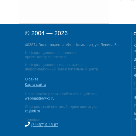
© 2004 — 2026
О
403874 Волгоградская обл., г. Камышин, ул. Ленина 6а
К
о
Информационное наполнение:
пресс–центр института
В
Информационное сопровождение:
С
информационный вычислительный центр
В
О сайте
Ц
Карта сайта
э
По вопросам работы сайта обращайтесь:
В
webmaster@kti.ru
I
Официальный почтовый адрес института:
kti@kti.ru
А
о
Телефон:
(84457) 9-45-67