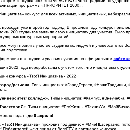
затором конкурса является ФГБОУ ВО «Волгоградский государствен
еализации программы «ПРИОРИТЕТ 2030».
Инициатива» конкурс для всех активных, инициативных, небезразл
с проходит уже второй год подряд. В прошлом году конкурс привлек
 почти 200 студентов заявили свою инициативу для участия. Было пр
егулярных конкурсных мероприятий.
рсе могут принять участие студенты колледжей и университетов Вол
ия подготовки.
формация о конкурсе и условиях участия на официальном
сайте к
ции 2022 года переработаны с учетом того, что инициативы студен
ции конкурса «ТвоЯ Инициатива - 2022»:
город/регион».
Типы инициатив: #ГородГероев, #НашиТрадиции, 
сть.
университет/ колледж».
Типы инициатив: #Кампус, #Внеучебка, 
ТраекториЯ».
Типы инициатив: #ProЖизнь, #ТехникУм, #МойБизне
 можно подать
до 9 апреля!
с «ТвоЯ Инициатива» проходит под девизом #МнеНЕвсеравно, потому
г! Победителей ждут призы от ВолгГТУ и партнеров конкурса.