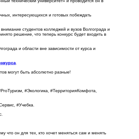
ный технический университет» и проводится он в
ичных, интересующихся и готовых побеждать
 внимание студентов колледжей и вузов Волгограда и
инято решение, что теперь конкурс будет входить в
гограда и области вне зависимости от курса и
онкурса
.
тов могут быть абсолютно разные!
#ProТуризм, #Экологика, #ТерриторияКомфота,
#Сервис, #Учебка.
с.
 что он для тех, кто хочет меняться сам и менять