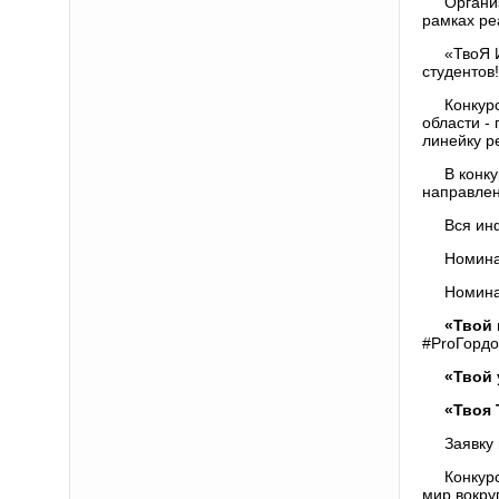
Органи
рамках р
«ТвоЯ 
студентов!
Конкур
области -
линейку р
В конку
направлен
Вся ин
Номина
Номина
«Твой 
#ProГордо
«Твой 
«Твоя 
Заявку
Конкур
мир вокру