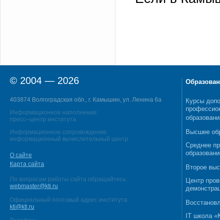
© 2004 — 2026
Образован
403874 Волгоградская обл., г. Камышин, ул. Ленина 6а
Курсы допо
профессио
Информационное наполнение:
образовани
пресс–центр института
Высшее об
Информационное сопровождение:
информационный вычислительный центр
Среднее п
образовани
О сайте
Карта сайта
Второе выс
По вопросам работы сайта обращайтесь:
Центр пров
webmaster@kti.ru
демонстрац
Официальный почтовый адрес института:
Восстановл
kti@kti.ru
IT школа 