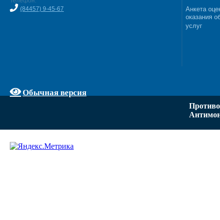
Телефон:
(84457) 9-45-67
Анкета оце
оказания о
услуг
Обычная версия
Противо
Антимон
Задать вопрос