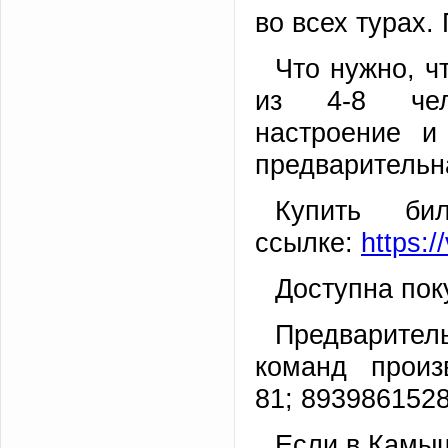
во всех турах.
Что нужно, ч
из 4-8 чело
настроение и
предварительна
Купить би
ссылке:
https:/
Доступна пок
Предварите
команд произ
81; 8939861528
Если в Камыш