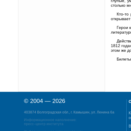
глупые, у
столько мн
Кто-то
открывает
Герои 
литератур
Действ
1812 года
этом же д
Билеты
© 2004 — 2026
О
403874 Волгоградская обл., г. Камышин, ул. Ленина 6а
К
о
Информационное наполнение:
пресс–центр института
В