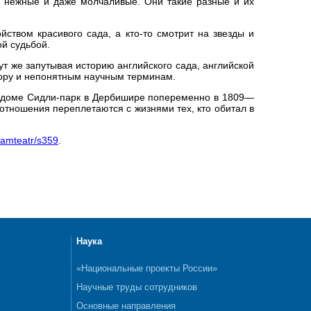
, нежные и даже молчаливые. Они такие разные и их
йством красивого сада, а кто-то смотрит на звезды и
ой судьбой.
ут же запутывая историю английского сада, английской
мору и непонятным научным терминам.
ом доме Сидли-парк в Дербишире попеременно в 1809—
 отношения переплетаются с жизнями тех, кто обитал в
dramteatr/s359
.
Наука
«Национальные проекты России»
Научные труды сотрудников
Основные направления