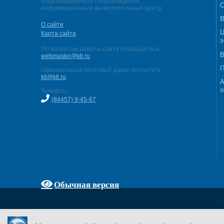
Информационное сопровождение:
С
информационный вычислительный центр
В
О сайте
Ц
Карта сайта
э
По вопросам работы сайта обращайтесь:
В
webmaster@kti.ru
I
Официальный почтовый адрес института:
kti@kti.ru
А
о
Телефон:
(84457) 9-45-67
Обычная версия