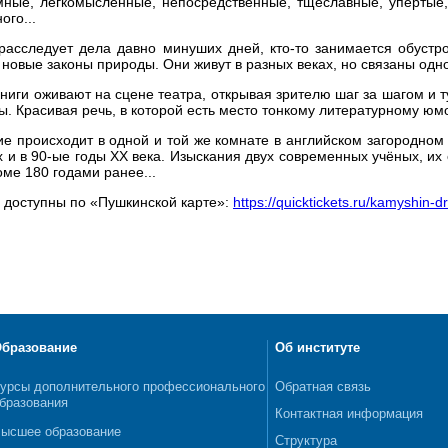
мные, легкомысленные, непосредственные, тщеславные, упёртые
ого...
 расследует дела давно минуших дней, кто-то занимается обустро
 новые законы природы. Они живут в разных веках, но связаны одн
книги оживают на сцене театра, открывая зрителю шаг за шагом и т
ы. Красивая речь, в которой есть место тонкому литературному ю
ие происходит в одной и той же комнате в английском загородн
х и в 90-ые годы XX века. Изыскания двух современных учёных, их
оме 180 годами ранее...
 доступны по «Пушкинской карте»:
https://quicktickets.ru/kamyshin-
бразование
Об институте
урсы дополнительного профессионального
Обратная связь
бразования
Контактная информация
ысшее образование
Структура