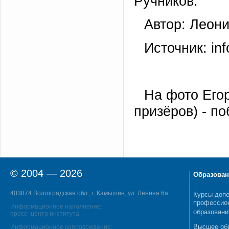
Ручников.
Автор: Леон
Источник: in
На фото Егор
призёров) - п
© 2004 — 2026
Образован
403874 Волгоградская обл., г. Камышин, ул. Ленина 6а
Курсы допо
профессио
Информационное наполнение:
образовани
пресс–центр института
Высшее об
Информационное сопровождение: