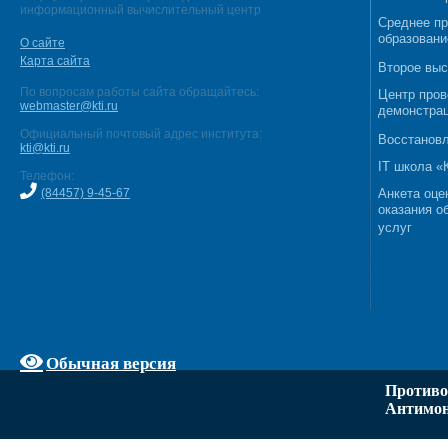
информационный вычислительный центр
Среднее п
образовани
О сайте
Карта сайта
Второе выс
По вопросам работы сайта обращайтесь:
Центр пров
webmaster@kti.ru
демонстрац
Официальный почтовый адрес института:
Восстановл
kti@kti.ru
IT школа 
Телефон:
(84457) 9-45-67
Анкета оце
оказания о
услуг
Обычная версия
Противо
Антимон