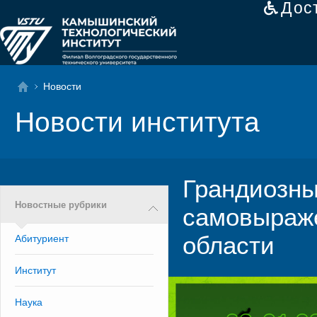
Дос
Новости
Новости института
Грандиозны
Новостные рубрики
самовыраже
области
Абитуриент
Институт
Наука