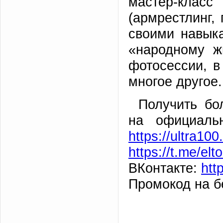
мастер-клас
(армрестлинг,
своими навыка
«народному ж
фотосессии, в
многое другое.
Получить б
на официаль
https://ultra100.
https://t.me/elto
ВКонтакте:
htt
Промокод на б