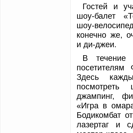
Гостей и уч
шоу-балет «Т
шоу-велосип
конечно же, 
и ди-джеи.
В течение 
посетителям 
Здесь кажд
посмотреть 
джампинг, фи
«Игра в омар
Бодикомбат о
лазертаг и с