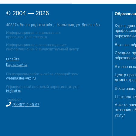
© 2004 — 2026
Образован
403874 Волгоградская обл., г. Камышин, ул. Ленина 6а
Курсы допо
профессио
Информационное наполнение:
образовани
пресс–центр института
Высшее об
Информационное сопровождение:
информационный вычислительный центр
Среднее п
образовани
О сайте
Карта сайта
Второе выс
По вопросам работы сайта обращайтесь:
Центр пров
webmaster@kti.ru
демонстрац
Официальный почтовый адрес института:
Восстановл
kti@kti.ru
IT школа 
Телефон:
(84457) 9-45-67
Анкета оце
оказания о
услуг