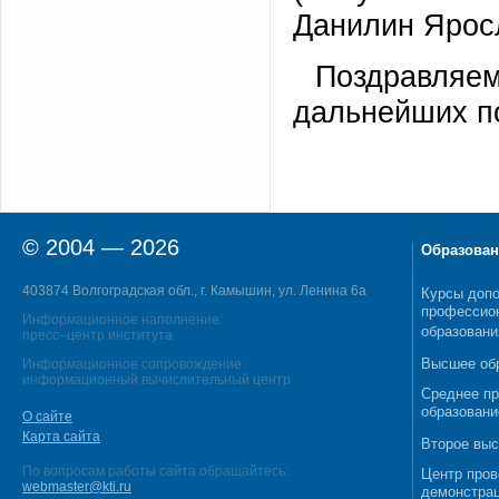
Данилин Яросл
Поздравляем
дальнейших п
© 2004 — 2026
Образован
403874 Волгоградская обл., г. Камышин, ул. Ленина 6а
Курсы допо
профессио
Информационное наполнение:
образовани
пресс–центр института
Высшее об
Информационное сопровождение:
информационный вычислительный центр
Среднее п
образовани
О сайте
Карта сайта
Второе выс
По вопросам работы сайта обращайтесь:
Центр пров
webmaster@kti.ru
демонстрац