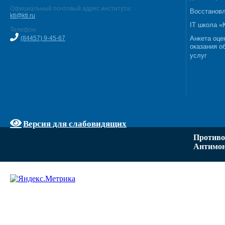
Официальный почтовый адрес института:
Восстановл
kti@kti.ru
IT школа 
Телефон:
(84457) 9-45-67
Анкета оце
оказания о
услуг
Версия для слабовидящих
Противо
Антимон