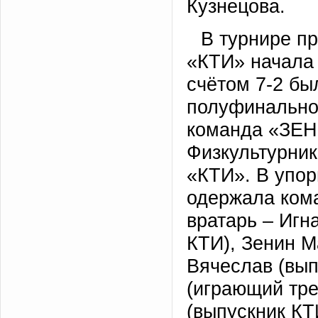
Кузнецова.
В турнире п
«КТИ» начала 
счётом 7-2 б
полуфинальной
команда «ЗЕНИ
Физкультурник
«КТИ». В упор
одержала ком
вратарь – Игн
КТИ), Зенин М
Вячеслав (вып
(играющий тре
(выпускник КТ