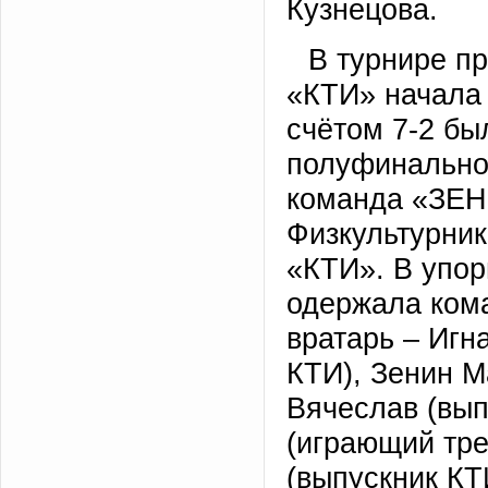
Кузнецова.
В турнире п
«КТИ» начала 
счётом 7-2 б
полуфинальной
команда «ЗЕНИ
Физкультурник
«КТИ». В упор
одержала ком
вратарь – Игн
КТИ), Зенин М
Вячеслав (вып
(играющий тре
(выпускник КТ