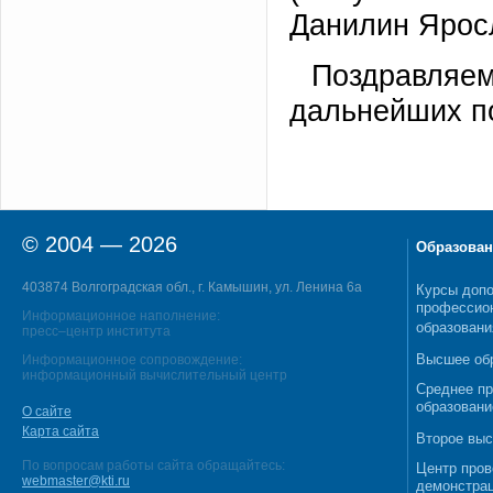
Данилин Яросл
Поздравляем
дальнейших п
© 2004 — 2026
Образован
403874 Волгоградская обл., г. Камышин, ул. Ленина 6а
Курсы допо
профессио
Информационное наполнение:
образовани
пресс–центр института
Высшее об
Информационное сопровождение:
информационный вычислительный центр
Среднее п
образовани
О сайте
Карта сайта
Второе выс
По вопросам работы сайта обращайтесь:
Центр пров
webmaster@kti.ru
демонстрац