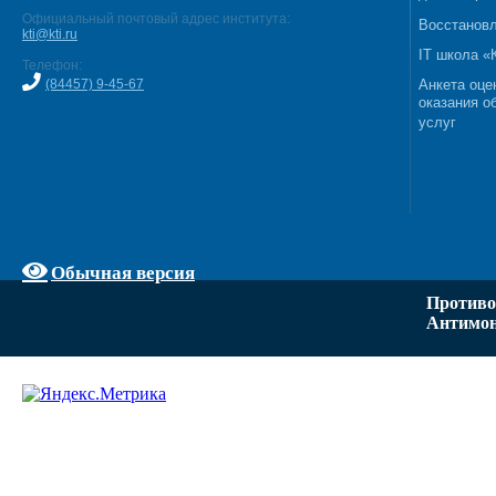
Официальный почтовый адрес института:
Восстановл
kti@kti.ru
IT школа 
Телефон:
(84457) 9-45-67
Анкета оце
оказания о
услуг
Обычная версия
Противо
Антимон