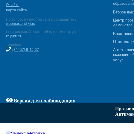
образовани
О сайте
Карта сайта
Второе выс
По вопросам работы сайта обращайтесь:
Центр пров
webmaster@kti.ru
демонстрац
Официальный почтовый адрес института:
Восстановл
kti@kti.ru
IT школа 
Телефон:
(84457) 9-45-67
Анкета оце
оказания о
услуг
Версия для слабовидящих
Противо
Антимон